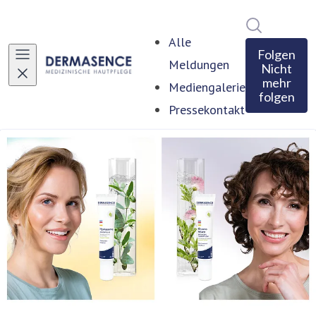
Im Newsro
Alle
Folgen
Meldungen
Nicht
mehr
Mediengalerie
folgen
Pressekontakt