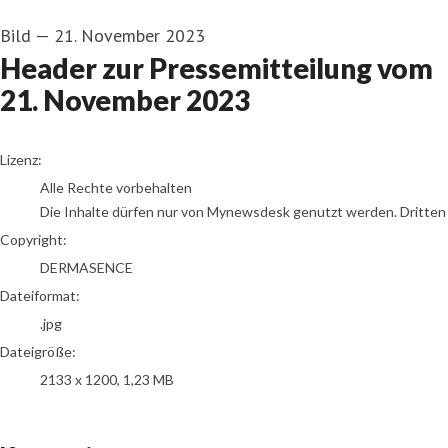
Bild
—
21. November 2023
Header zur Pressemitteilung vom
21. November 2023
go to media item
Lizenz:
Alle Rechte vorbehalten
Die Inhalte dürfen nur von Mynewsdesk genutzt werden. Dritten is
Copyright:
DERMASENCE
Dateiformat:
.jpg
Dateigröße:
2133 x 1200, 1,23 MB