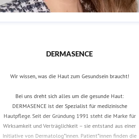
nna Tersteeg
ressekontakt
(in Elternzeit)
Presse &
nternehmenskommunikation
presse@dermasence.de
DERMASENCE
Wir wissen, was die Haut zum Gesundsein braucht!
Bei uns dreht sich alles um die gesunde Haut:
DERMASENCE ist der Spezialist für medizinische
Hautpflege. Seit der Gründung 1991 steht die Marke für
Wirksamkeit und Verträglichkeit – sie entstand aus einer
Initiative von Dermatolog*innen. Patient*innen finden die