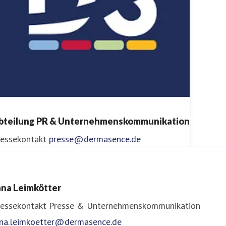
bteilung PR & Unternehmenskommunikation
ressekontakt
presse@dermasence.de
ana Leimkötter
ressekontakt
Presse & Unternehmenskommunikation
ana.leimkoetter@dermasence.de