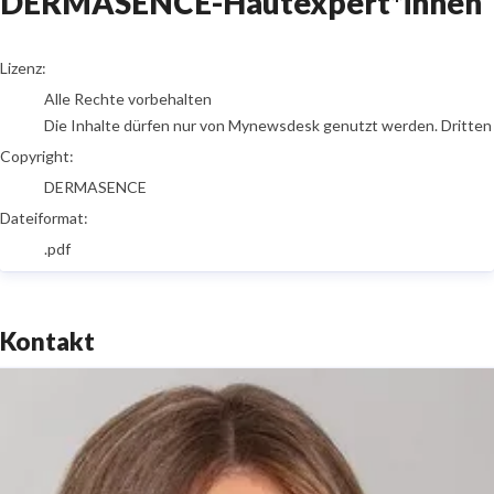
DERMASENCE-Hautexpert*innen
go to media item
Lizenz:
Alle Rechte vorbehalten
Die Inhalte dürfen nur von Mynewsdesk genutzt werden. Dritten is
Copyright:
DERMASENCE
Dateiformat:
.pdf
Kontakt