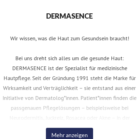
ressekontakt
(in Elternzeit)
Presse &
nternehmenskommunikation
presse@dermasence.de
DERMASENCE
Wir wissen, was die Haut zum Gesundsein braucht!
Bei uns dreht sich alles um die gesunde Haut:
DERMASENCE ist der Spezialist für medizinische
Hautpflege. Seit der Gründung 1991 steht die Marke für
Wirksamkeit und Verträglichkeit – sie entstand aus einer
Initiative von Dermatolog*innen. Patient*innen finden die
passgenauen Pflegelösungen – beispielsweise bei
Neurodermitis, Juckreiz, Rosacea oder Akne – in der
Apotheke. Auch im Anti-Aging-Bereich setzt DERMASENCE
Mehr anzeigen
auf intelligente, innovative Wirkstoffkombinationen.