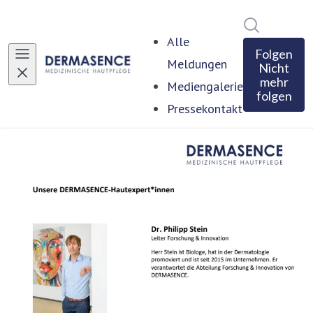
Im Newsro
Alle
Folgen
Meldungen
Nicht
mehr
Mediengalerie
folgen
Pressekontakt