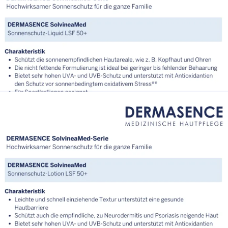
DE_Factsheet_DERMASENCE_SolvineaMed_Sonnenschutz
elcreme LSF 50+.pdf
DE_Factsheet_DERMASENCE_SolvineaMed_Sonnenschutz
sichtsfluid LSF 50+.pdf