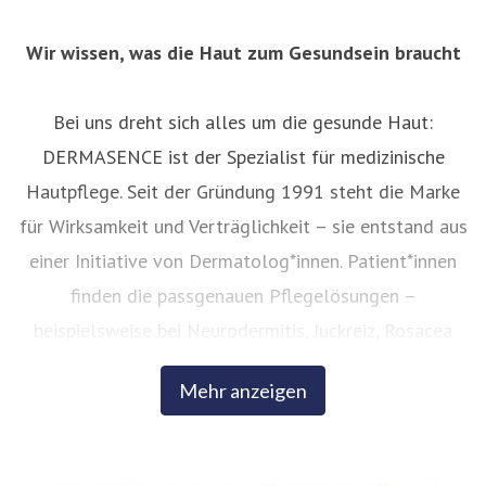
Wir wissen, was die Haut zum Gesundsein braucht
Bei uns dreht sich alles um die gesunde Haut:
DERMASENCE ist der Spezialist für medizinische
Hautpflege. Seit der Gründung 1991 steht die Marke
für Wirksamkeit und Verträglichkeit – sie entstand aus
einer Initiative von Dermatolog*innen. Patient*innen
finden die passgenauen Pflegelösungen –
beispielsweise bei Neurodermitis, Juckreiz, Rosacea
oder Akne – in der Apotheke. Auch im Anti-Aging-
Mehr anzeigen
Bereich setzt DERMASENCE auf intelligente,
innovative Wirkstoffkombinationen.