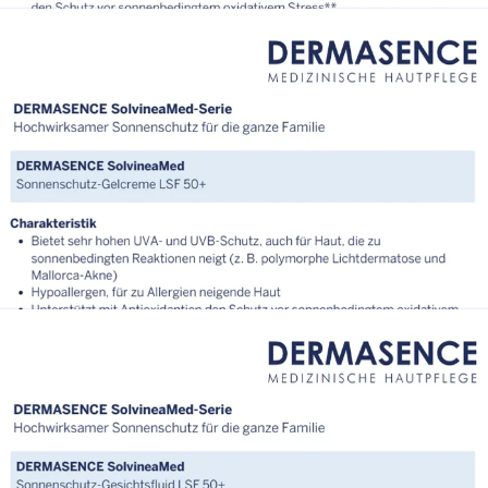
DE_Factsheet_DERMASENCE_SolvineaMed_Sonnenschutz
iquid LSF 50+.pdf
DE_Factsheet_DERMASENCE_SolvineaMed_Sonnenschutz