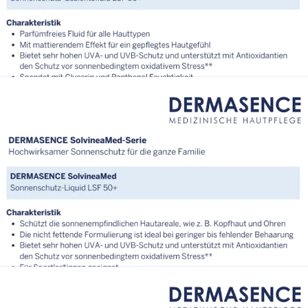
otion LSF 50+.pdf
AT_Factsheet_DERMASENCE_SolvineaMed_Sonnenschutz
elcreme LSF 50+.pdf