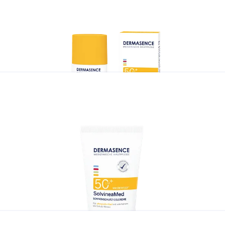
Produktbild SolvineaMed_Sonnenschutz-Lotion_200ml.pn
Produktbild SolvineaMed_Sonnenschutz-
esichtsfluid_LSF50+_50ml.png