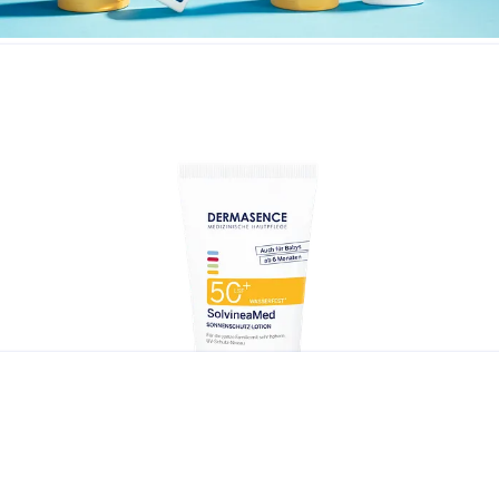
Headerbild zur Pressemitteilung vom 18.03.2026.jpg