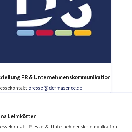
bteilung PR & Unternehmenskommunikation
ressekontakt
presse@dermasence.de
ana Leimkötter
ressekontakt
Presse & Unternehmenskommunikation