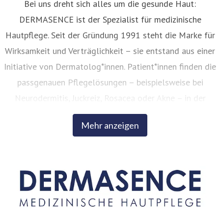
Bei uns dreht sich alles um die gesunde Haut:
DERMASENCE ist der Spezialist für medizinische
Hautpflege. Seit der Gründung 1991 steht die Marke für
Wirksamkeit und Verträglichkeit – sie entstand aus einer
Initiative von Dermatolog*innen. Patient*innen finden die
passgenauen Pflegelösungen – beispielsweise bei
AT_Factsheet_DERMASENCE_SolvineaMed_Sonnenschutz
Neurodermitis, Juckreiz, Rosacea oder Akne – in der
otion LSF 50+.pdf
Apotheke. Auch im Anti-Aging-Bereich setzt DERMASENCE
Mehr anzeigen
auf intelligente, innovative Wirkstoffkombinationen.
DERMASENCE verbindet ausgewählte pflanzliche Extrakte
mit aktueller dermatologischer Forschung und modernen
Rezepturen. Durch spezialisierte Extraktions- und
Reinigungsverfahren werden ausgewählte