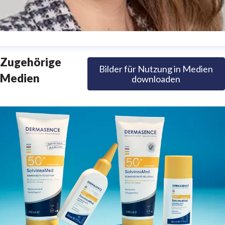
nna Tersteeg
Zugehörige
Bilder für Nutzung in Medien
ressekontakt
(in Elternzeit)
Presse &
Medien
downloaden
nternehmenskommunikation
presse@dermasence.de