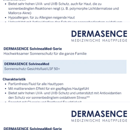
SolvineaMed_Sonnenschutz-Liquid_LSF50+_75ml.png