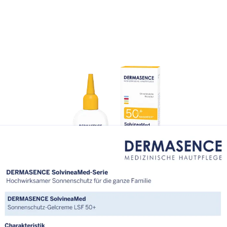
Produktbild SolvineaMed_Sonnenschutz-
elcreme_200ml.png