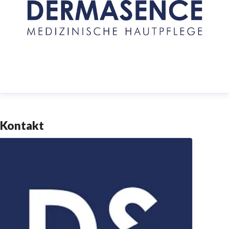
DERMASENCE verbindet bewährte Wirkstoffe aus der
Natur mit neuester Forschung und modernen
Rezepturen. Mit diesem besonders effektiven und
verträglichen Green Science-Ansatz entfalten die
Inhaltsstoffe in einzigartigen Extraktionsverfahren
ihre Wirkkraft.
Hautprobleme lösen und Pflegeerlebnisse bieten:
Kontakt
Daran arbeiten die rund 200 Mitarbeiter*innen – ob in
der Unternehmenszentrale in Münster oder im
Außendienst. DERMASENCE ist in Deutschland,
Österreich, Italien, der Schweiz und den Niederlanden
in der Apotheke erhältlich.
www.dermasence.de