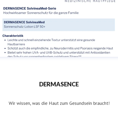
AT_Factsheet_DERMASENCE_SolvineaMed_Sonnenschutz
sichtsfluid LSF 50+.pdf
DERMASENCE
AT_Factsheet_DERMASENCE_SolvineaMed_Sonnenschutz
Wir wissen, was die Haut zum Gesundsein braucht!
iquid LSF 50+.pdf