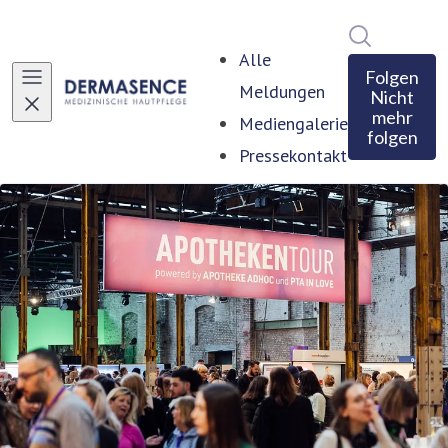
Im Newsro
Alle
Folgen
Meldungen
Nicht
mehr
Mediengalerie
folgen
Pressekontakt