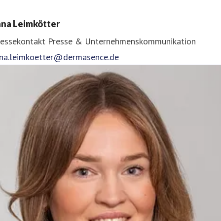
ana Leimkötter
ressekontakt
Presse & Unternehmenskommunikation
ana.leimkoetter@dermasence.de