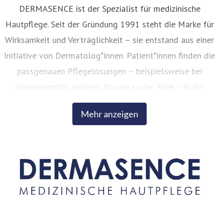
DERMASENCE ist der Spezialist für medizinische
Hautpflege. Seit der Gründung 1991 steht die Marke für
Wirksamkeit und Verträglichkeit – sie entstand aus einer
Initiative von Dermatolog*innen. Patient*innen finden die
passgenauen Pflegelösungen – beispielsweise bei
Neurodermitis, Juckreiz, Rosacea oder Akne – in der
Apotheke. Auch im Anti-Aging-Bereich setzt DERMASENCE
Mehr anzeigen
auf intelligente, innovative Wirkstoffkombinationen.
DERMASENCE verbindet ausgewählte pflanzliche Extrakte
mit aktueller dermatologischer Forschung und modernen
Rezepturen. Durch spezialisierte Extraktions- und
Reinigungsverfahren werden ausgewählte
Pflanzenbestandteile gezielt für den Einsatz in der