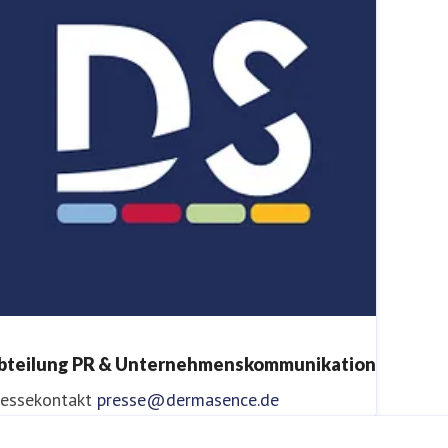
bteilung PR & Unternehmenskommunikation
ressekontakt
presse@dermasence.de