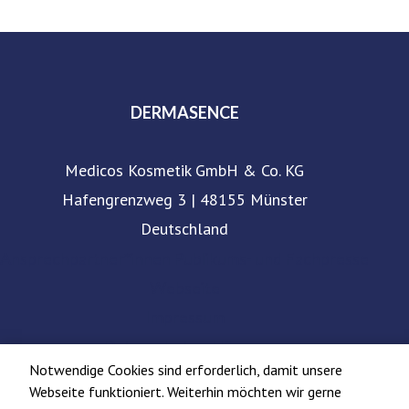
medizinischen Hautpflege aufbereitet.
Hautprobleme lösen und Pflegeerlebnisse bieten: Daran
arbeiten die rund 230 Mitarbeiter*innen – ob in der
DERMASENCE
Unternehmenszentrale in Münster oder im Außendienst.
DERMASENCE ist in Deutschland, Österreich, Italien, der
Medicos Kosmetik GmbH & Co. KG
Schweiz, Belgien und den Niederlanden in der Apotheke
Hafengrenzweg 3 | 48155 Münster
erhältlich. www.dermasence.de
Deutschland
Ansprechpartner*innen Publikums- und Fachpresse
Webseite
Impressum
Datenschutzerklärung
Notwendige Cookies sind erforderlich, damit unsere
Webseite funktioniert. Weiterhin möchten wir gerne