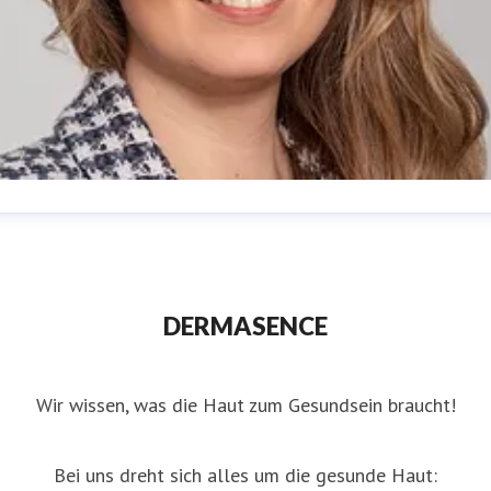
nna Tersteeg
ressekontakt
(in Elternzeit)
Presse &
nternehmenskommunikation
presse@dermasence.de
DERMASENCE
Wir wissen, was die Haut zum Gesundsein braucht!
Bei uns dreht sich alles um die gesunde Haut: