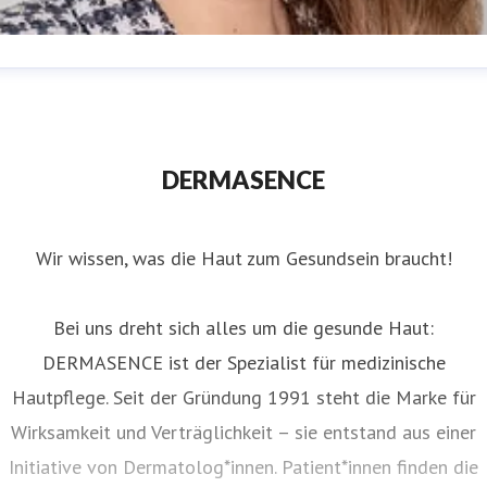
nna Tersteeg
ressekontakt
(in Elternzeit)
Presse &
nternehmenskommunikation
presse@dermasence.de
DERMASENCE
Wir wissen, was die Haut zum Gesundsein braucht!
Bei uns dreht sich alles um die gesunde Haut:
DERMASENCE ist der Spezialist für medizinische
Hautpflege. Seit der Gründung 1991 steht die Marke für
Wirksamkeit und Verträglichkeit – sie entstand aus einer
Initiative von Dermatolog*innen. Patient*innen finden die