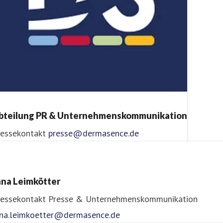
bteilung PR & Unternehmenskommunikation
ressekontakt
presse@dermasence.de
ana Leimkötter
ressekontakt
Presse & Unternehmenskommunikation
ana.leimkoetter@dermasence.de